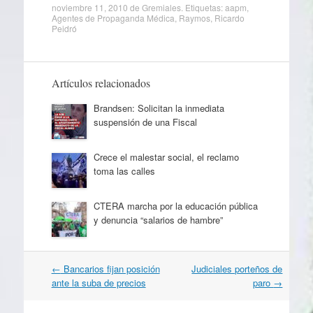
noviembre 11, 2010
de
Gremiales
. Etiquetas:
aapm
,
Agentes de Propaganda Médica
,
Raymos
,
Ricardo
Peidró
Artículos relacionados
Brandsen: Solicitan la inmediata
suspensión de una Fiscal
Crece el malestar social, el reclamo
toma las calles
CTERA marcha por la educación pública
y denuncia “salarios de hambre”
Navegación
←
Bancarios fijan posición
Judiciales porteños de
por
ante la suba de precios
paro
→
artículos