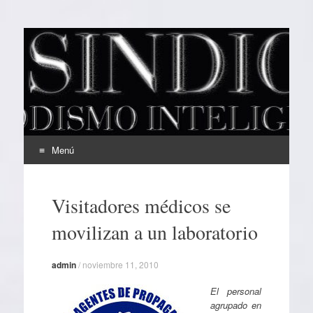
EL SINDICAL
Periodismo Inteligente
Menú
Ir
al
Visitadores médicos se
contenido
movilizan a un laboratorio
admin
/
noviembre 11, 2010
El personal
agrupado en