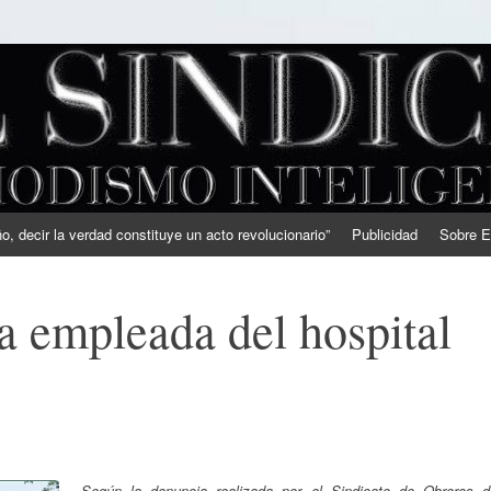
, decir la verdad constituye un acto revolucionario”
Publicidad
Sobre E
a empleada del hospital
Según la denuncia realizada por el Sindicato de Obreros d