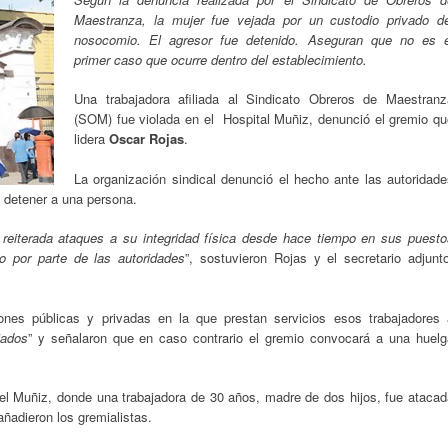
Maestranza, la mujer fue vejada por un custodio privado de
nosocomio. El agresor fue detenido. Aseguran que no es e
primer caso que ocurre dentro del establecimiento.
Una trabajadora afiliada al Sindicato Obreros de Maestranz
(SOM) fue violada en el Hospital Muñiz, denunció el gremio qu
lidera
Oscar Rojas
.
La organización sindical denunció el hecho ante las autoridade
ó detener a una persona.
 reiterada ataques a su integridad física desde hace tiempo en sus puesto
o por parte de las autoridades
”, sostuvieron Rojas y el secretario adjunt
ciones públicas y privadas en la que prestan servicios esos trabajadores 
iados
” y señalaron que en caso contrario el gremio convocará a una huelg
del Muñiz, donde una trabajadora de 30 años, madre de dos hijos, fue ataca
 añadieron los gremialistas.