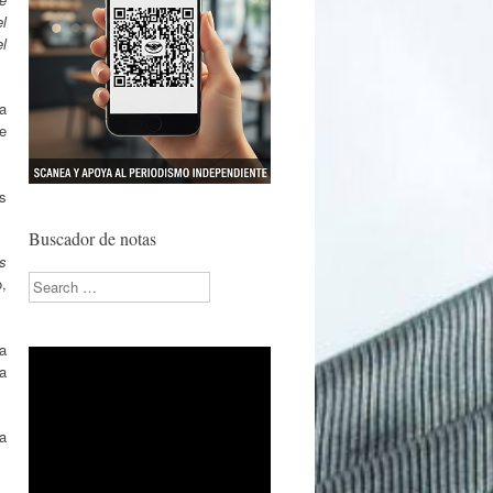
l
l
a
e
s
Buscador de notas
s
Search
o,
a
a
da