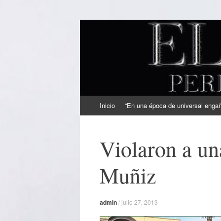
EL SINDICAL
Periodismo Inteligente
Ir
Inicio
“En una época de universal engaño
al
contenido
Violaron a un
Muñiz
admin
/
julio 27, 2013