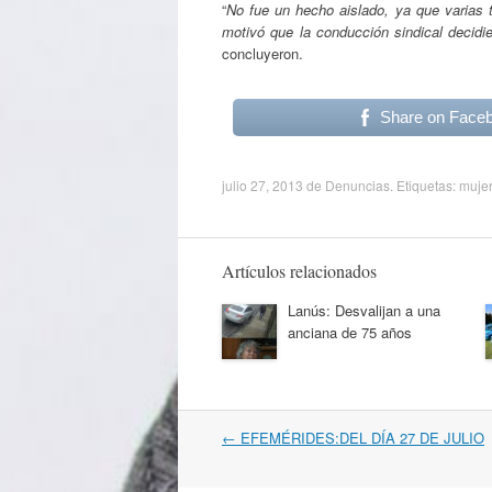
“
No fue un hecho aislado, ya que varias 
motivó que la conducción sindical decidi
concluyeron.
Share on Face
julio 27, 2013
de
Denuncias
. Etiquetas:
mujer
Artículos relacionados
Lanús: Desvalijan a una
anciana de 75 años
Navegación
←
EFEMÉRIDES:DEL DÍA 27 DE JULIO
por
artículos