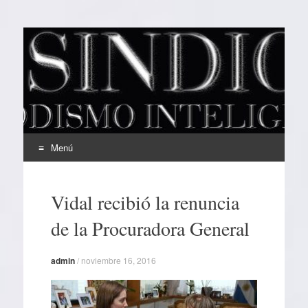
EL SINDICAL
Periodismo Inteligente
Menú
Ir
al
Vidal recibió la renuncia
contenido
de la Procuradora General
admin
/
noviembre 16, 2016