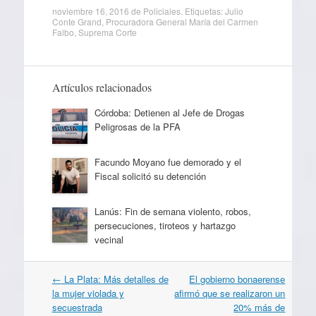
noviembre 16, 2016
de
Policiales
. Etiquetas:
Julio
Conte Grand
,
Procuradora General María del Carmen
Falbo
,
Suprema Corte
Artículos relacionados
Córdoba: Detienen al Jefe de Drogas
Peligrosas de la PFA
Facundo Moyano fue demorado y el
Fiscal solicitó su detención
Lanús: Fin de semana violento, robos,
persecuciones, tiroteos y hartazgo
vecinal
Navegación
←
La Plata: Más detalles de
El gobierno bonaerense
por
la mujer violada y
afirmó que se realizaron un
artículos
secuestrada
20% más de