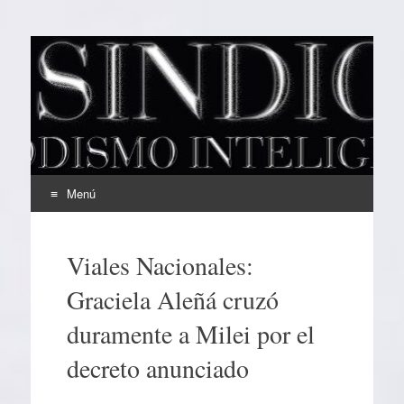
EL SINDICAL
Periodismo Inteligente
Menú
Ir
al
Viales Nacionales:
contenido
Graciela Aleñá cruzó
duramente a Milei por el
decreto anunciado