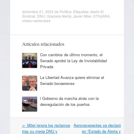
diciembre 21, 2023
de
Política
. Etiquetas:
diario El
Sindical
,
DNU
,
Graciela Aleñá
,
Javier Milei
,
STVyARA
,
viales nacionales
Artículos relacionados
Con cambios de último momento, el
Senado aprobó la Ley de Inviolabilidad
Privada
La Libertad Avanza quiere eliminar el
Senado bonaerense
l Gobierno da marcha atrás con la
desregulación de los puertos
Navegación
←
Milei ignora los reclamos
Aeronavegantes se declaró
por
tras su mega DNU y
en “Estado de Alerta y