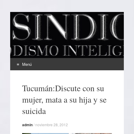
EL SINDICAL
Periodismo Inteligente
Menú
Ir
al
Tucumán:Discute con su
contenido
mujer, mata a su hija y se
suicida
admin
/
noviembre 28, 2012