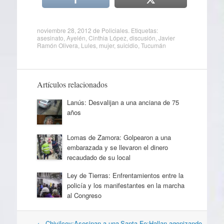
noviembre 28, 2012
de
Policiales
. Etiquetas:
asesinato
,
Ayelén
,
Cinthia López
,
discusión
,
Javier
Ramón Olivera
,
Lules
,
mujer
,
suicidio
,
Tucumán
Artículos relacionados
Lanús: Desvalijan a una anciana de 75
años
Lomas de Zamora: Golpearon a una
embarazada y se llevaron el dinero
recaudado de su local
Ley de Tierras: Enfrentamientos entre la
policía y los manifestantes en la marcha
al Congreso
Navegación
←
Chivilcoy:Asesinan a una
Santa Fe:Hallan agonizando