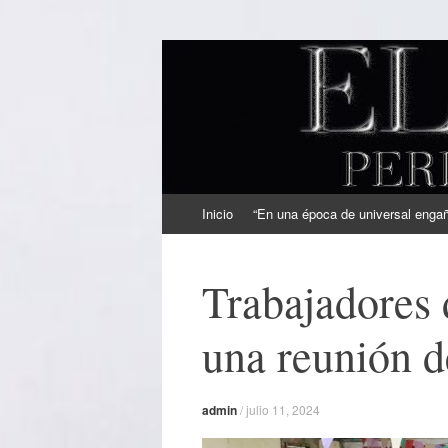
EL SINDICAL
Periodismo Inteligente
Ir
Inicio
“En una época de universal engaño
al
contenido
Trabajadores 
una reunión d
admin
/
julio 11, 2024