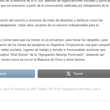
ros de la directiva de ATE Sur, además de organizaciones sociales y política
 se acercaron a partir de la convocatoria realizada por trabajadores de la
ación del servicio y anuncios de miles de despidos y tarifazos cruzó las
rabajadores, todos ellos usuarios de un servicio indispensable para el
luchar para que los trenes no se privaticen, para frenar los despidos, para
ización de los trenes de pasajeros en Argentina. Empezamos una gran campañ
en redes sociales, lugares de trabajo y estudio e innumerables acciones que
plicó *Ariel Somer* de la *Agrupación Naranja Ferroviaria*, relatando así
s trenes como se vio en la Masacre de Once y otros hechos.
book
Tweet
r
,
diario El Sindical
,
IS
,
MST
,
NMAS
,
PO
,
PTS
,
trabajadores del Roca
,
UNLA