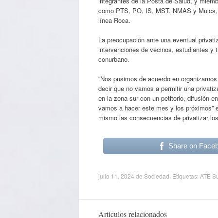
integrantes de la Posta de Salud, y miemb
como PTS, PO, IS, MST, NMAS y Mulcs, que
línea Roca.
La preocupación ante una eventual privatiz
intervenciones de vecinos, estudiantes y t
conurbano.
“Nos pusimos de acuerdo en organizarnos y 
decir que no vamos a permitir una privat
en la zona sur con un petitorio, difusión 
vamos a hacer este mes y los próximos” ex
mismo las consecuencias de privatizar lo
Share on Face
julio 11, 2024
de
Sociedad
. Etiquetas:
ATE Su
Artículos relacionados