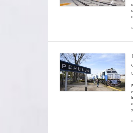
c
d
s
E
l
a
o