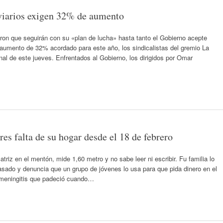
roviarios exigen 32% de aumento
n que seguirán con su «plan de lucha» hasta tanto el Gobierno acepte
l aumento de 32% acordado para este año, los sindicalistas del gremio La
nal de este jueves. Enfrentados al Gobierno, los dirigidos por Omar
s falta de su hogar desde el 18 de febrero
triz en el mentón, mide 1,60 metro y no sabe leer ni escribir. Fu familia lo
do y denuncia que un grupo de jóvenes lo usa para que pida dinero en el
 meningitis que padeció cuando…