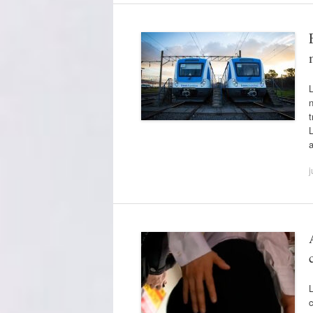
L
n
t
L
a
j
L
c