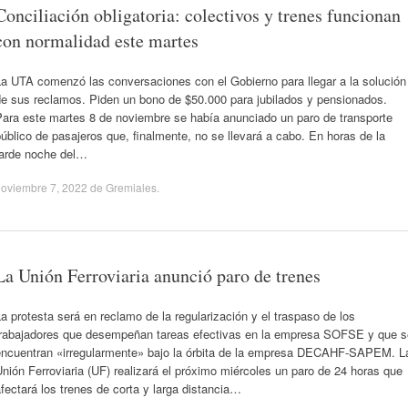
Conciliación obligatoria: colectivos y trenes funcionan
con normalidad este martes
La UTA comenzó las conversaciones con el Gobierno para llegar a la solución
de sus reclamos. Piden un bono de $50.000 para jubilados y pensionados.
Para este martes 8 de noviembre se había anunciado un paro de transporte
úblico de pasajeros que, finalmente, no se llevará a cabo. En horas de la
tarde noche del…
oviembre 7, 2022
de
Gremiales
.
La Unión Ferroviaria anunció paro de trenes
a protesta será en reclamo de la regularización y el traspaso de los
trabajadores que desempeñan tareas efectivas en la empresa SOFSE y que s
encuentran «irregularmente» bajo la órbita de la empresa DECAHF-SAPEM. L
nión Ferroviaria (UF) realizará el próximo miércoles un paro de 24 horas que
fectará los trenes de corta y larga distancia…