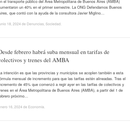
n el transporte público del Área Metropolitana de Buenos Aires (AMBA)
aumentaron un 40% en el primer semestre. La ONG Defendamos Buenos
ires, que contó con la ayuda de la consultora Javier Miglino…
unio 18, 2024
de
Denuncias
,
Sociedad
.
Desde febrero habrá suba mensual en tarifas de
colectivos y trenes del AMBA
a intención es que las provincias y municipios se acoplen también a esta
órmula mensual de incremento para que las tarifas estén alineadas. Tras el
ncremento de 45% que comenzó a regir ayer en las tarifas de colectivos y
renes en el Área Metropolitana de Buenos Aires (AMBA), a partir del 1 de
febrero próximo…
nero 16, 2024
de
Economía
.