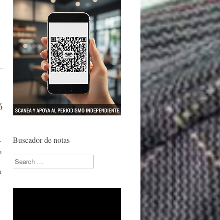
ó
Buscador de notas
r
n
Search
a