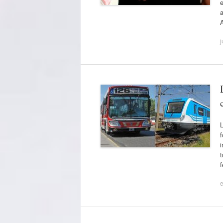
e
A
j
L
f
i
t
e