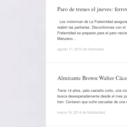
Paro de trenes el jueves: fer
Los motorman de La Fraternidad aseguraro
reabrir las paritarias. Disconformes con e
Fraternidad se preparan para el paro nacio
Maturano…
agosto 17, 2015
de
Gremiales
.
Almirante Brown:Walter Cácere
Tiene 14 años, pelo castaño corto, una cica
busca desesperadamente desde el mes pasa
tren. Contaron que sufre secuelas de una
marzo 16, 2014
de
Solidaridad
.