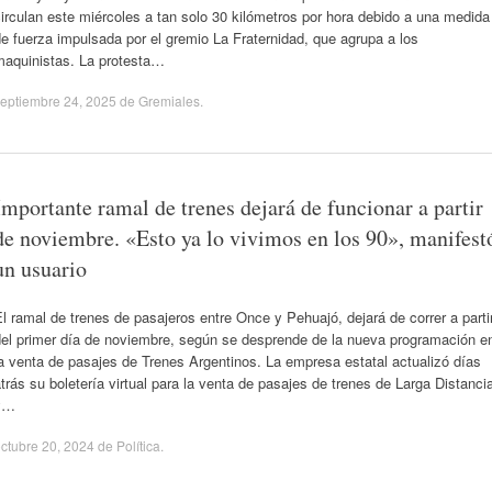
irculan este miércoles a tan solo 30 kilómetros por hora debido a una medida
e fuerza impulsada por el gremio La Fraternidad, que agrupa a los
maquinistas. La protesta…
eptiembre 24, 2025
de
Gremiales
.
Importante ramal de trenes dejará de funcionar a partir
de noviembre. «Esto ya lo vivimos en los 90», manifest
un usuario
l ramal de trenes de pasajeros entre Once y Pehuajó, dejará de correr a parti
del primer día de noviembre, según se desprende de la nueva programación e
a venta de pasajes de Trenes Argentinos. La empresa estatal actualizó días
trás su boletería virtual para la venta de pasajes de trenes de Larga Distanci
y…
ctubre 20, 2024
de
Política
.