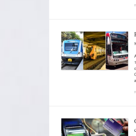
A
1
c
G