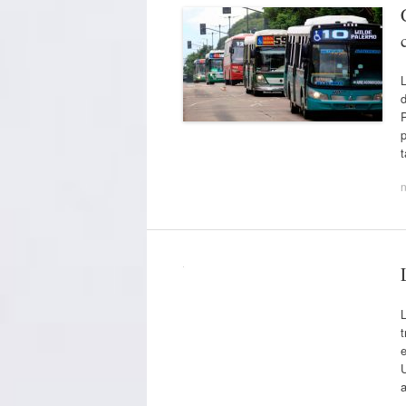
p
n
L
U
a