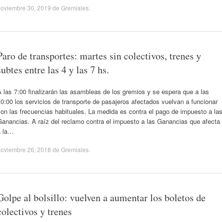
noviembre 30, 2019
de
Gremiales
.
Paro de transportes: martes sin colectivos, trenes y
subtes entre las 4 y las 7 hs.
 las 7:00 finalizarán las asambleas de los gremios y se espera que a las
0:00 los servicios de transporte de pasajeros afectados vuelvan a funcionar
on las frecuencias habituales. La medida es contra el pago de impuesto a la
anancias. A raíz del reclamo contra el impuesto a las Ganancias que afecta
a la…
noviembre 26, 2018
de
Gremiales
.
Golpe al bolsillo: vuelven a aumentar los boletos de
colectivos y trenes