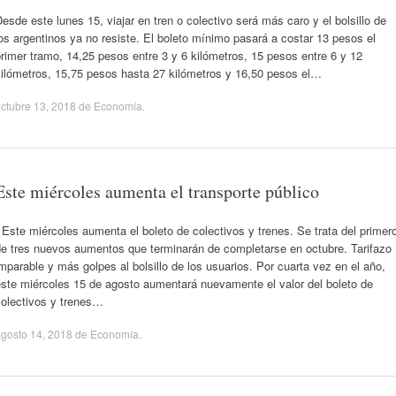
esde este lunes 15, viajar en tren o colectivo será más caro y el bolsillo de
os argentinos ya no resiste. El boleto mínimo pasará a costar 13 pesos el
rimer tramo, 14,25 pesos entre 3 y 6 kilómetros, 15 pesos entre 6 y 12
kilómetros, 15,75 pesos hasta 27 kilómetros y 16,50 pesos el…
ctubre 13, 2018
de
Economía
.
Este miércoles aumenta el transporte público
ste miércoles aumenta el boleto de colectivos y trenes. Se trata del primer
de tres nuevos aumentos que terminarán de completarse en octubre. Tarifazo
mparable y más golpes al bolsillo de los usuarios. Por cuarta vez en el año,
este miércoles 15 de agosto aumentará nuevamente el valor del boleto de
colectivos y trenes…
gosto 14, 2018
de
Economía
.