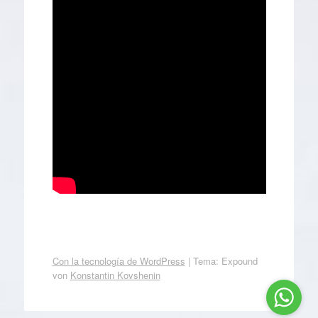
Con la tecnología de WordPress
|
Tema: Expound
von
Konstantin Kovshenin