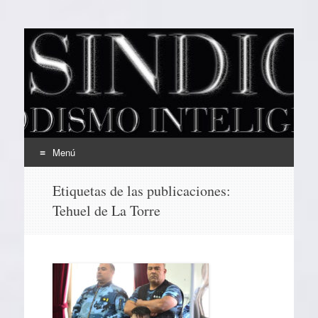
EL SINDICAL
Periodismo Inteligente
Menú
Ir
Etiquetas de las publicaciones:
al
Tehuel de La Torre
contenido