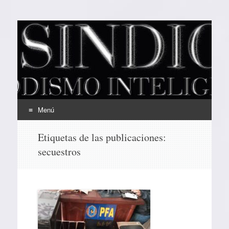
EL SINDICAL
Periodismo Inteligente
Menú
Ir
Etiquetas de las publicaciones:
al
secuestros
contenido