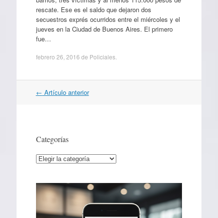
rescate. Ese es el saldo que dejaron dos
secuestros exprés ocurridos entre el miércoles y el
jueves en la Ciudad de Buenos Aires. El primero
fue…
febrero 26, 2016
de
Policiales
.
Navegación
←
Artículo anterior
por
artículos
Categorías
Categorías