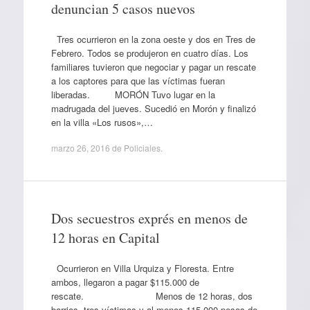
denuncian 5 casos nuevos
Tres ocurrieron en la zona oeste y dos en Tres de
Febrero. Todos se produjeron en cuatro días. Los
familiares tuvieron que negociar y pagar un rescate
a los captores para que las víctimas fueran
liberadas. MORÓN Tuvo lugar en la
madrugada del jueves. Sucedió en Morón y finalizó
en la villa «Los rusos»,…
marzo 26, 2016
de
Policiales
.
Dos secuestros exprés en menos de
12 horas en Capital
Ocurrieron en Villa Urquiza y Floresta. Entre
ambos, llegaron a pagar $115.000 de
rescate. Menos de 12 horas, dos
barrios, tres víctimas y al menos 115.000 pesos de