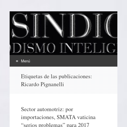
EL SINDICAL
Periodismo Inteligente
Menú
Ir
Etiquetas de las publicaciones:
al
Ricardo Pignanelli
contenido
Sector automotriz: por
importaciones, SMATA vaticina
“serios problemas” para 2017