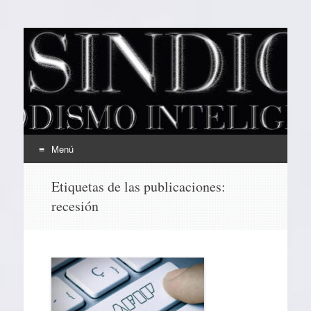
EL SINDICAL
Periodismo Inteligente
Menú
Ir
Etiquetas de las publicaciones:
al
recesión
contenido