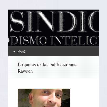
EL SINDICAL
Periodismo Inteligente
Menú
Ir
Etiquetas de las publicaciones:
al
Rawson
contenido