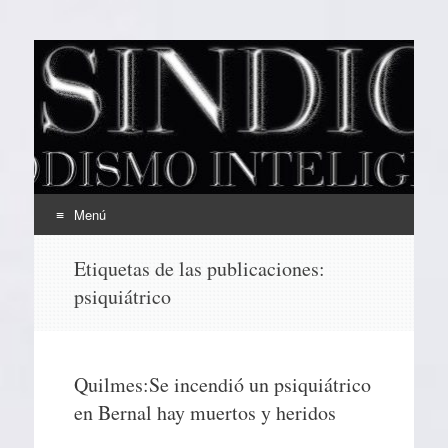
EL SINDICAL
Periodismo Inteligente
Menú
Ir
Etiquetas de las publicaciones:
al
psiquiátrico
contenido
Quilmes:Se incendió un psiquiátrico
en Bernal hay muertos y heridos