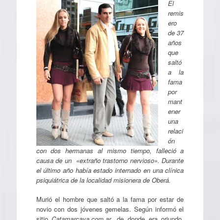
El
remis
ero
de 37
años
que
saltó
a la
fama
por
mant
ener
una
relaci
ón
con dos hermanas al mismo tiempo, falleció a
causa de un «extraño trastorno nervioso». Durante
el último año había estado internado en una clínica
psiquiátrica de la localidad misionera de Oberá.
Murió el hombre que saltó a la fama por estar de
novio con dos jóvenes gemelas. Según informó el
sitio
Catamarcaya.com.ar
, de donde era oriundo,