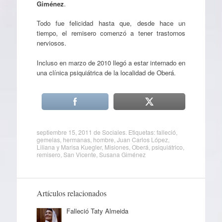
Giménez
.
Todo fue felicidad hasta que, desde hace un
tiempo, el remisero comenzó a tener trastornos
nerviosos.
Incluso en marzo de 2010 llegó a estar internado en
una clínica psiquiátrica de la localidad de Oberá.
septiembre 15, 2011
de
Sociales
. Etiquetas:
falleció
,
gemelas
,
hermanas
,
hombre
,
Juan Carlos López
,
Liliana y Marisa Kuegler
,
Misiones
,
Oberá
,
psiquiátrico
,
remisero
,
San Vicente
,
Susana Giménez
Artículos relacionados
Falleció Taty Almeida