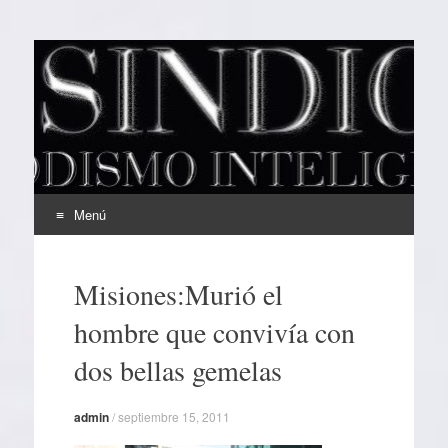
EL SINDICAL
Periodismo Inteligente
Menú
Ir
al
Misiones:Murió el
contenido
hombre que convivía con
dos bellas gemelas
admin
/
septiembre 15, 2011