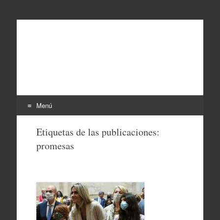
EL SINDICAL
Periodismo Inteligente
Menú
Ir
Etiquetas de las publicaciones:
al
promesas
contenido