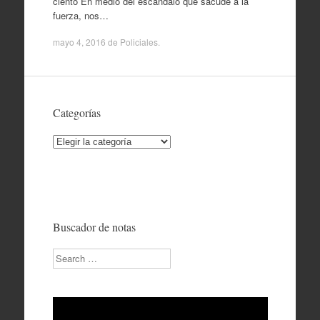
ciento En medio del escándalo que sacude a la
fuerza, nos…
mayo 4, 2016
de
Policiales
.
Categorías
Categorías
Buscador de notas
Search