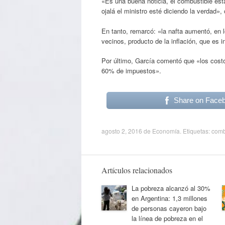
«Es una buena noticia, el combustible est
ojalá el ministro esté diciendo la verdad»,
En tanto, remarcó: «la nafta aumentó, en 
vecinos, producto de la inflación, que es 
Por último, García comentó que «los cost
60% de impuestos».
Share on Face
agosto 2, 2016
de
Economía
. Etiquetas:
comb
Artículos relacionados
La pobreza alcanzó al 30%
en Argentina: 1,3 millones
de personas cayeron bajo
la línea de pobreza en el