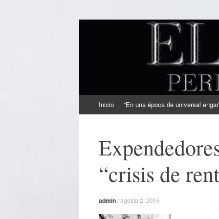
EL SINDICAL
Periodismo Inteligente
Ir
Inicio
“En una época de universal engaño
al
contenido
Expendedores
“crisis de ren
admin
/
agosto 2, 2016