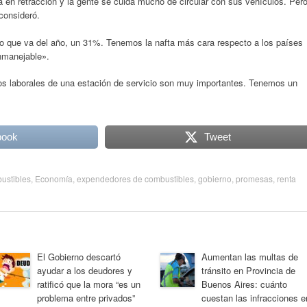
á en retracción y la gente se cuida mucho de circular con sus vehículos. Per
 consideró.
lo que va del año, un 31%. Tenemos la nafta más cara respecto a los países
inmanejable».
os laborales de una estación de servicio son muy importantes. Tenemos un
book
Tweet
ustibles
,
Economía
,
expendedores de combustibles
,
gobierno
,
promesas
,
renta
El Gobierno descartó
Aumentan las multas de
ayudar a los deudores y
tránsito en Provincia de
ratificó que la mora “es un
Buenos Aires: cuánto
problema entre privados”
cuestan las infracciones e