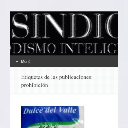
EL SINDICAL
Periodismo Inteligente
Menú
Ir
Etiquetas de las publicaciones:
al
prohibición
contenido