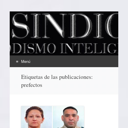
EL SINDICAL
Periodismo Inteligente
Menú
Ir
Etiquetas de las publicaciones:
al
prefectos
contenido