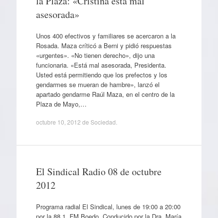
la Plaza: «Cristina está mal
asesorada»
Unos 400 efectivos y familiares se acercaron a la
Rosada. Maza críticó a Berni y pidió respuestas
«urgentes». «No tienen derecho», dijo una
funcionaria. «Está mal asesorada, Presidenta.
Usted está permitiendo que los prefectos y los
gendarmes se mueran de hambre», lanzó el
apartado gendarme Raúl Maza, en el centro de la
Plaza de Mayo,…
octubre 10, 2012
de
Sociedad
.
El Sindical Radio 08 de octubre
2012
Programa radial El Sindical, lunes de 19:00 a 20:00
por la 88.1, FM Boedo. Conducido por la Dra. María