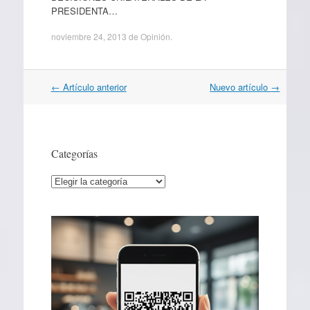
PRESIDENTA…
noviembre 24, 2013
de
Opinión
.
Navegación
←
Artículo anterior
Nuevo artículo
→
por
artículos
Categorías
Categorías