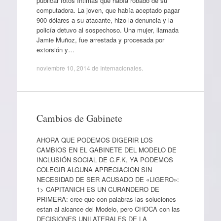
publicar fotos íntimas que había robado de su
computadora. La joven, que había aceptado pagar
900 dólares a su atacante, hizo la denuncia y la
policía detuvo al sospechoso. Una mujer, llamada
Jamie Muñoz, fue arrestada y procesada por
extorsión y…
noviembre 10, 2014
de
Internacionales
.
Cambios de Gabinete
AHORA QUE PODEMOS DIGERIR LOS
CAMBIOS EN EL GABINETE DEL MODELO DE
INCLUSIÓN SOCIAL DE C.F.K, YA PODEMOS
COLEGIR ALGUNA APRECIACION SIN
NECESIDAD DE SER ACUSADO DE «LIGERO»:
1> CAPITANICH ES UN CURANDERO DE
PRIMERA: cree que con palabras las soluciones
estan al alcance del Modelo, pero CHOCA con las
DECISIONES UNILATERALES DE LA