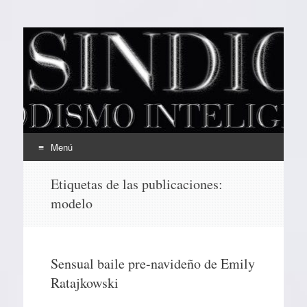
EL SINDICAL
Periodismo Inteligente
Menú
Ir
Etiquetas de las publicaciones:
al
modelo
contenido
Sensual baile pre-navideño de Emily
Ratajkowski