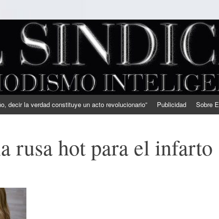
, decir la verdad constituye un acto revolucionario”
Publicidad
Sobre E
a rusa hot para el infarto