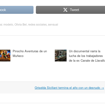
book
Tweet
as:
modelo
,
Olivia Bel
,
redes sociales
,
sensual
Pinocho Aventuras de un
Un documental narra la
Muñeco
lucha de los trabajadores
de la ex Canale de Llavallo
Griselda Siciliani termina el año con un desnudo
→