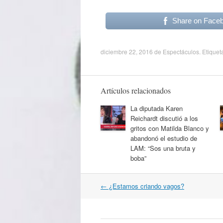
Share on Face
diciembre 22, 2016
de
Espectáculos
. Etiquet
Artículos relacionados
La diputada Karen
Reichardt discutió a los
gritos con Matilda Blanco y
abandonó el estudio de
LAM: “Sos una bruta y
boba”
Navegación
←
¿Estamos criando vagos?
por
artículos