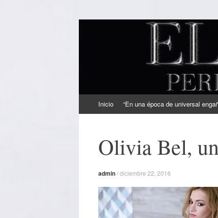
EL SINDICAL
Periodismo Inteligente
Ir
Inicio
“En una época de universal engaño
al
contenido
Olivia Bel, un
admin
/
diciembre 22, 2016