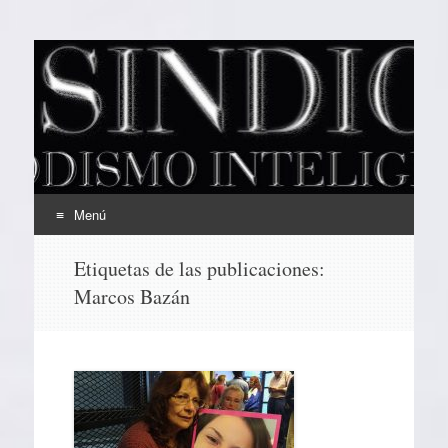
EL SINDICAL
Periodismo Inteligente
Menú
Ir
Etiquetas de las publicaciones:
al
Marcos Bazán
contenido