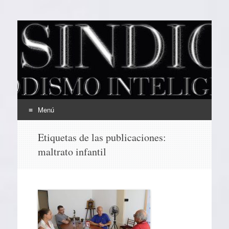
EL SINDICAL
Periodismo Inteligente
Menú
Ir
Etiquetas de las publicaciones:
al
maltrato infantil
contenido