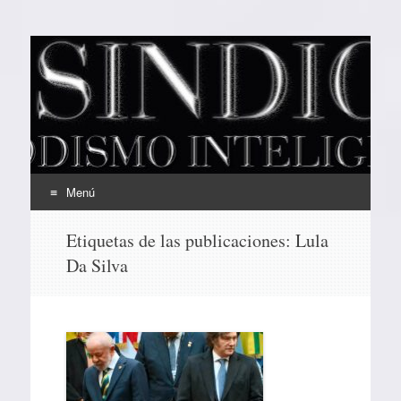
EL SINDICAL
Periodismo Inteligente
Menú
Ir
Etiquetas de las publicaciones:
Lula
al
Da Silva
contenido