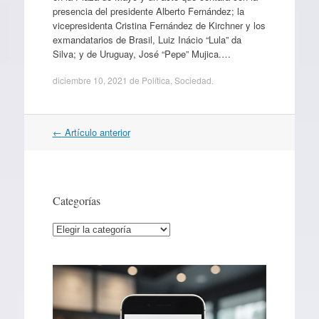
presencia del presidente Alberto Fernández; la
vicepresidenta Cristina Fernández de Kirchner y los
exmandatarios de Brasil, Luiz Inácio “Lula” da
Silva; y de Uruguay, José “Pepe” Mujica.…
diciembre 10, 2021
de
Política
,
Sociedad
.
Navegación
←
Artículo anterior
por
artículos
Categorías
Categorías