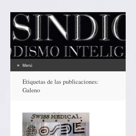
EL SINDICAL
Periodismo Inteligente
Menú
Ir
Etiquetas de las publicaciones:
al
Galeno
contenido