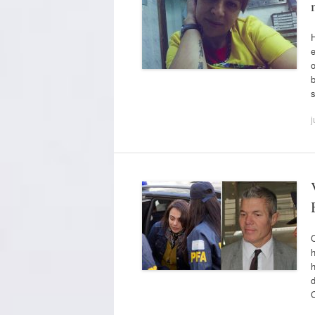
e
o
j
C
h