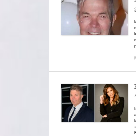
d
l
m
j
B