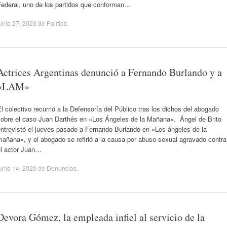
Federal, uno de los partidos que conforman…
unio 27, 2023
de
Política
.
Actrices Argentinas denunció a Fernando Burlando y a
«LAM»
l colectivo recurrió a la Defensoría del Público tras los dichos del abogado
sobre el caso Juan Darthés en «Los Ángeles de la Mañana». Ángel de Brito
ntrevistó el jueves pasado a Fernando Burlando en «Los ángeles de la
añana», y el abogado se refirió a la causa por abuso sexual agravado contra
el actor Juan…
unio 14, 2020
de
Denuncias
.
Devora Gómez, la empleada infiel al servicio de la