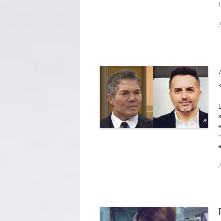
j
E
e
m
j