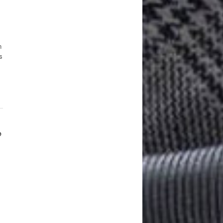
n
s
o