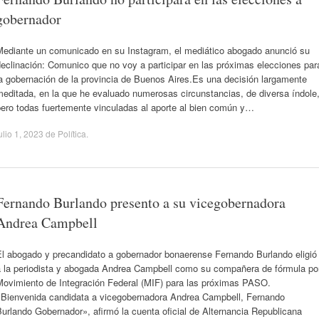
gobernador
Mediante un comunicado en su Instagram, el mediático abogado anunció su
eclinación: Comunico que no voy a participar en las próximas elecciones par
a gobernación de la provincia de Buenos Aires.Es una decisión largamente
editada, en la que he evaluado numerosas circunstancias, de diversa índole
pero todas fuertemente vinculadas al aporte al bien común y…
ulio 1, 2023
de
Política
.
Fernando Burlando presento a su vicegobernadora
Andrea Campbell
El abogado y precandidato a gobernador bonaerense Fernando Burlando eligió
a la periodista y abogada Andrea Campbell como su compañera de fórmula po
Movimiento de Integración Federal (MIF) para las próximas PASO.
«Bienvenida candidata a vicegobernadora Andrea Campbell, Fernando
urlando Gobernador», afirmó la cuenta oficial de Alternancia Republicana