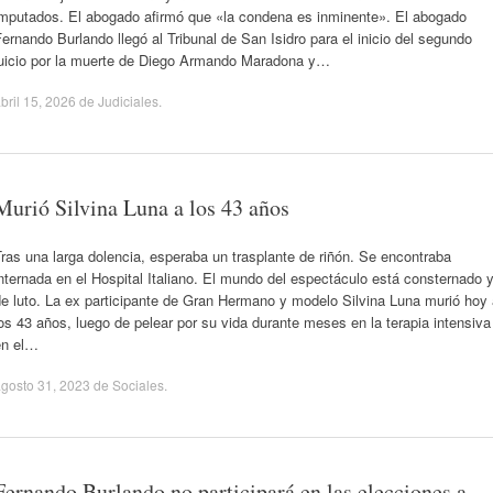
imputados. El abogado afirmó que «la condena es inminente». El abogado
ernando Burlando llegó al Tribunal de San Isidro para el inicio del segundo
juicio por la muerte de Diego Armando Maradona y…
bril 15, 2026
de
Judiciales
.
Murió Silvina Luna a los 43 años
ras una larga dolencia, esperaba un trasplante de riñón. Se encontraba
nternada en el Hospital Italiano. El mundo del espectáculo está consternado 
e luto. La ex participante de Gran Hermano y modelo Silvina Luna murió hoy
os 43 años, luego de pelear por su vida durante meses en la terapia intensiva
en el…
gosto 31, 2023
de
Sociales
.
Fernando Burlando no participará en las elecciones a