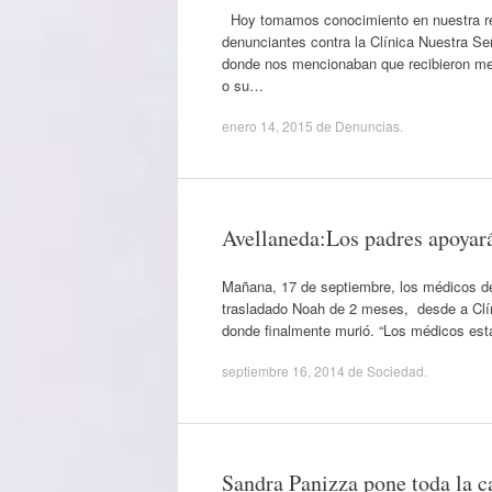
Hoy tomamos conocimiento en nuestra red
denunciantes contra la Clínica Nuestra Señ
donde nos mencionaban que recibieron mens
o su…
enero 14, 2015
de
Denuncias
.
Avellaneda:Los padres apoyarán
Mañana, 17 de septiembre, los médicos de
trasladado Noah de 2 meses, desde a Clíni
donde finalmente murió. “Los médicos esta
septiembre 16, 2014
de
Sociedad
.
Sandra Panizza pone toda la c