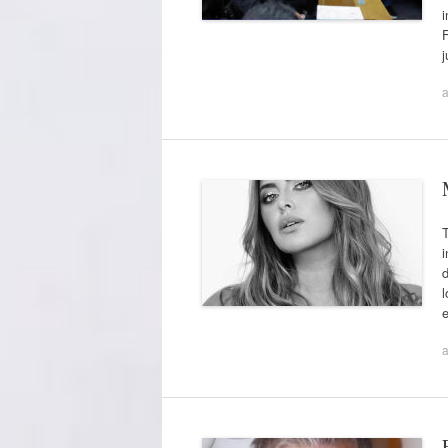
F
a
T
i
d
l
a