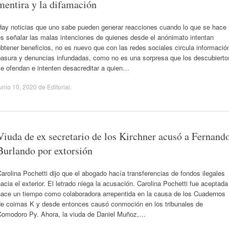
mentira y la difamación
Hay noticias que uno sabe pueden generar reacciones cuando lo que se hace
s señalar las malas intenciones de quienes desde el anónimato intentan
btener beneficios, no es nuevo que con las redes sociales circula informació
basura y denuncias infundadas, como no es una sorpresa que los descubierto
se ofendan e intenten desacreditar a quien…
unio 10, 2020
de
Editorial
.
Viuda de ex secretario de los Kirchner acusó a Fernand
Burlando por extorsión
arolina Pochetti dijo que el abogado hacía transferencias de fondos ilegales
acia el exterior. El letrado niega la acusación. Carolina Pochetti fue aceptada
hace un tiempo como colaboradora arrepentida en la causa de los Cuadernos
de coimas K y desde entonces causó conmoción en los tribunales de
Comodoro Py. Ahora, la viuda de Daniel Muñoz,…