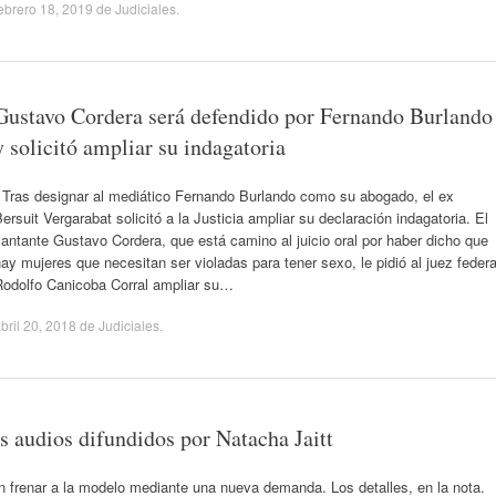
ebrero 18, 2019
de
Judiciales
.
Gustavo Cordera será defendido por Fernando Burlando
y solicitó ampliar su indagatoria
Tras designar al mediático Fernando Burlando como su abogado, el ex
ersuit Vergarabat solicitó a la Justicia ampliar su declaración indagatoria. El
antante Gustavo Cordera, que está camino al juicio oral por haber dicho que
ay mujeres que necesitan ser violadas para tener sexo, le pidió al juez federa
Rodolfo Canicoba Corral ampliar su…
bril 20, 2018
de
Judiciales
.
s audios difundidos por Natacha Jaitt
 frenar a la modelo mediante una nueva demanda. Los detalles, en la nota.