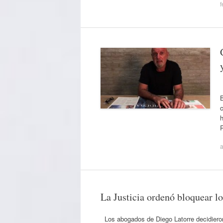
f
B
c
h
a
La Justicia ordenó bloquear lo
Los abogados de Diego Latorre decidieron