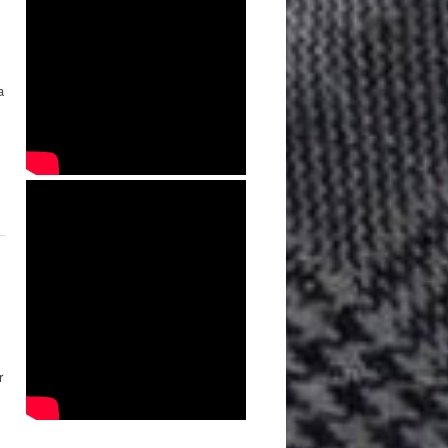
a
,
r