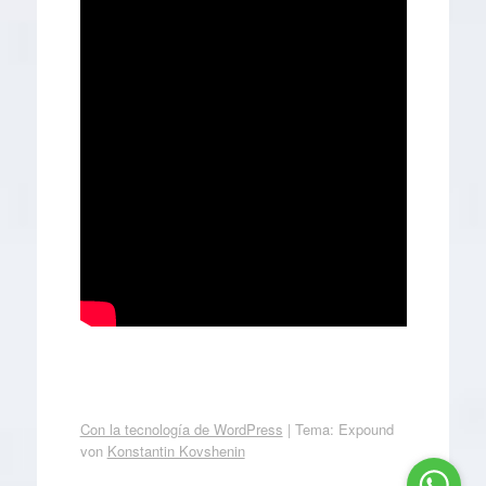
Con la tecnología de WordPress
|
Tema: Expound
von
Konstantin Kovshenin