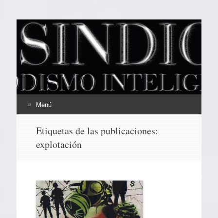
EL SINDICAL
Periodismo Inteligente
Menú
Ir
Etiquetas de las publicaciones:
al
explotación
contenido