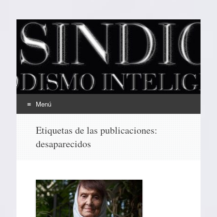
EL SINDICAL
Periodismo Inteligente
Menú
Ir
Etiquetas de las publicaciones:
al
desaparecidos
contenido