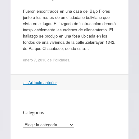
Fueron encontrados en una casa del Bajo Flores
junto a los restos de un ciudadano boliviano que
vivía en el lugar. El juzgado de instruccción demoró
inexplicablemente las ordenes de allanamiento. El
hallazgo se produjo en una fosa ubicada en los
fondos de una vivienda de la calle Zelarrayán 1342,
de Parque Chacabuco, donde esta…
enero 7, 2010
de
Policiales
.
Navegación
←
Artículo anterior
por
artículos
Categorías
Categorías