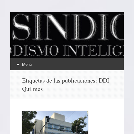
EL SINDICAL
Periodismo Inteligente
Menú
Ir
Etiquetas de las publicaciones:
DDI
al
Quilmes
contenido