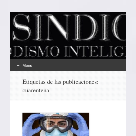
EL SINDICAL
Periodismo Inteligente
Menú
Ir
Etiquetas de las publicaciones:
al
cuarentena
contenido