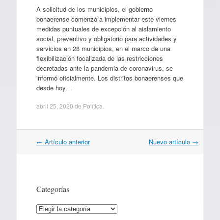
A solicitud de los municipios, el gobierno
bonaerense comenzó a implementar este viernes
medidas puntuales de excepción al aislamiento
social, preventivo y obligatorio para actividades y
servicios en 28 municipios, en el marco de una
flexibilización focalizada de las restricciones
decretadas ante la pandemia de coronavirus, se
informó oficialmente. Los distritos bonaerenses que
desde hoy…
abril 25, 2020
de
Política
.
Navegación
←
Artículo anterior
Nuevo artículo
→
por
artículos
Categorías
Categorías