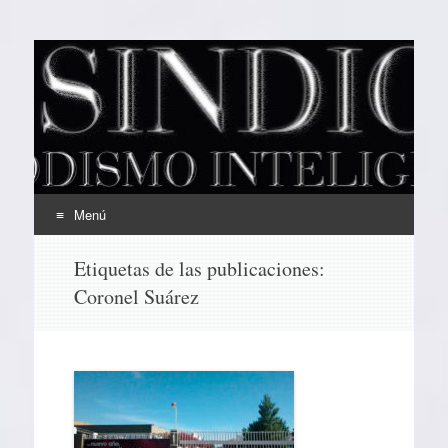
EL SINDICAL
Periodismo Inteligente
Menú
Ir
Etiquetas de las publicaciones:
al
Coronel Suárez
contenido