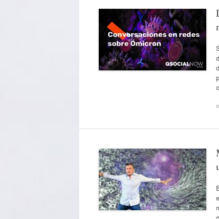
S
d
d
p
e
E
e
q