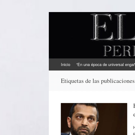
EL SINDICAL
Periodismo Inteligente
Ir
Inicio
“En una época de universal engaño
al
contenido
Etiquetas de las publicacione
H
p