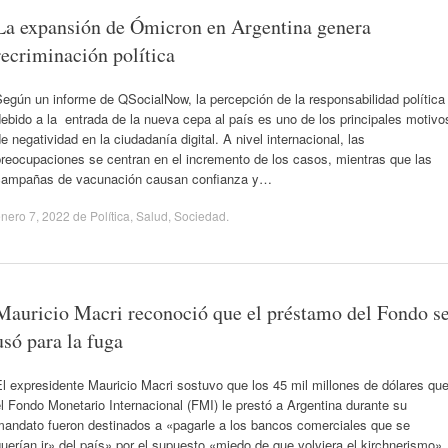
La expansión de Ómicron en Argentina genera
recriminación política
egún un informe de QSocialNow, la percepción de la responsabilidad política
ebido a la entrada de la nueva cepa al país es uno de los principales motivo
e negatividad en la ciudadanía digital. A nivel internacional, las
reocupaciones se centran en el incremento de los casos, mientras que las
campañas de vacunación causan confianza y…
nero 7, 2022
de
Política
,
Salud
,
Sociedad
.
Mauricio Macri reconoció que el préstamo del Fondo s
usó para la fuga
l expresidente Mauricio Macri sostuvo que los 45 mil millones de dólares qu
l Fondo Monetario Internacional (FMI) le prestó a Argentina durante su
mandato fueron destinados a «pagarle a los bancos comerciales que se
uerían ir» del país» por el supuesto «miedo de que volviera el kirchnerismo».