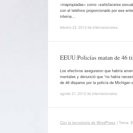
«inapropiadas» como «satisfacerse sexual
con el teléfono proporcionado por ese ent
interna…
febrero 22, 2013
de
Internacionales
.
EEUU:Policías matan de 46 ti
Los efectivos aseguraron que habría amen
mentales y denunció que “no había necesi
de 46 disparos por la policía de Michigan
agosto 21, 2012
de
Internacionales
.
Con la tecnología de WordPress
|
Tema: 