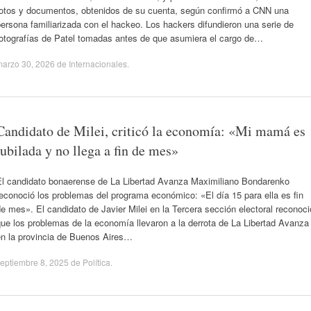
fotos y documentos, obtenidos de su cuenta, según confirmó a CNN una
ersona familiarizada con el hackeo. Los hackers difundieron una serie de
fotografías de Patel tomadas antes de que asumiera el cargo de…
marzo 30, 2026
de
Internacionales
.
Candidato de Milei, criticó la economía: «Mi mamá es
jubilada y no llega a fin de mes»
El candidato bonaerense de La Libertad Avanza Maximiliano Bondarenko
econoció los problemas del programa económico: «El día 15 para ella es fin
e mes». El candidato de Javier Milei en la Tercera sección electoral reconoci
ue los problemas de la economía llevaron a la derrota de La Libertad Avanza
en la provincia de Buenos Aires…
eptiembre 8, 2025
de
Política
.