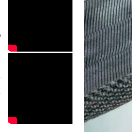
s
e
e