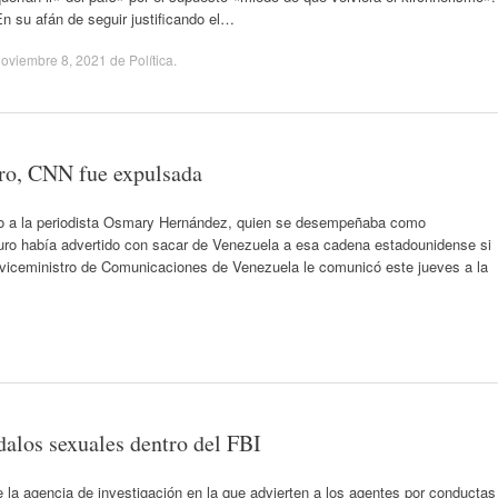
n su afán de seguir justificando el…
oviembre 8, 2021
de
Política
.
ro, CNN fue expulsada
ajo a la periodista Osmary Hernández, quien se desempeñaba como
uro había advertido con sacar de Venezuela a esa cadena estadounidense si
viceministro de Comunicaciones de Venezuela le comunicó este jueves a la
alos sexuales dentro del FBI
 la agencia de investigación en la que advierten a los agentes por conductas