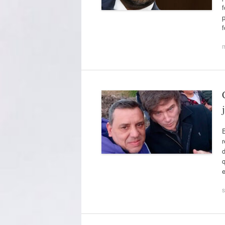
p
r
d
q
s