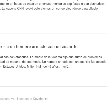
mente en horas de trabajo» o «enviar mensajes explícitos o con desnudos»
e. La cadena CNN reveló este viernes un correo electrónico para difusión
ros a un hombre armado con un cuchillo
azado con atacarlos. La madre de la víctima dijo que sufría de problemas
dad de matarlo” de ese modo. Un hombre armado con un cuchillo fue abatido
 en Estados Unidos. Milton Hall, de 49 años, murió…
Expound von
Konstantin Kovshenin