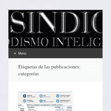
EL SINDICAL
Periodismo Inteligente
Menú
Ir
Etiquetas de las publicaciones:
al
categorías
contenido