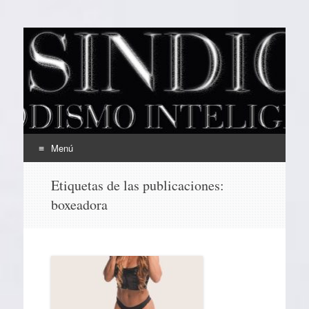
EL SINDICAL
Periodismo Inteligente
Menú
Ir
Etiquetas de las publicaciones:
al
boxeadora
contenido