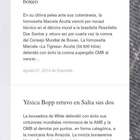
boxeo
En su última pelea ante sus coterráneos, la
formoseña Marcela Acuña venció por nocaut
técnico en el décimo round a la brasileña Rossilette
Dos Santos y retuvo así por cuarta vez la corona
del Consejo Mundial de Boxeo. La formoseña
Marcela «La Tigresa» Acuña (54,500 kilos)
defendió con éxito la corona supergallo CMB al
vencer…
agosto 21, 2010
de
Deportes
.
Yésica Bopp retuvo en Salta sus dos
La boxeadora de Wilde defendió con éxito sus
cinturones mundiales minimosca de la AMB y la
OMB al derrotar por puntos, en forma categórica, a
la mexicana Ana Arrazola. La invicta bonaerense