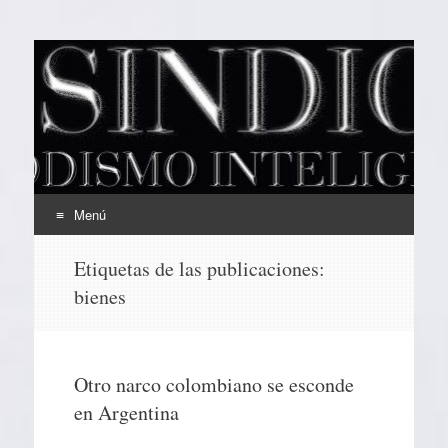
EL SINDICAL
Periodismo Inteligente
Menú
Ir
Etiquetas de las publicaciones:
al
bienes
contenido
Otro narco colombiano se esconde
en Argentina