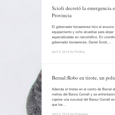
Scioli decretó la emergencia e
Provincia
El gobernador bonaerense hizo el anuncio 
equipamiento y ocho alcaidías para alojar
especializadas en narcotráfico. En coordin
gobernador bonaerense, Daniel Scioli,…
abril 5, 2014
de
Política
.
Bernal:Robo en tirote, un poli
Además el tiroteo en el centro de Bernal d
metros del Banco Comafi y se enfrentaron 
cajeros una sucursal del Banco Comafi en 
que los…
abril 4, 2014
de
Policiales
.