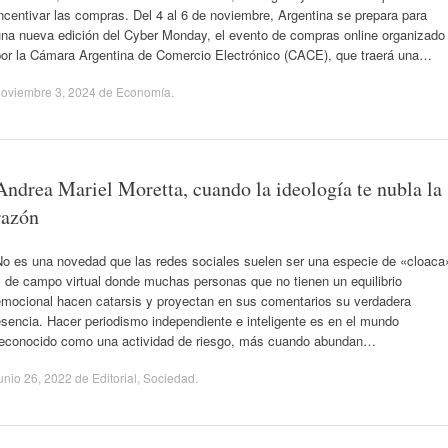
ncentivar las compras. Del 4 al 6 de noviembre, Argentina se prepara para
una nueva edición del Cyber Monday, el evento de compras online organizado
por la Cámara Argentina de Comercio Electrónico (CACE), que traerá una…
oviembre 3, 2024
de
Economía
.
Andrea Mariel Moretta, cuando la ideología te nubla la
razón
No es una novedad que las redes sociales suelen ser una especie de «cloaca
 de campo virtual donde muchas personas que no tienen un equilibrio
emocional hacen catarsis y proyectan en sus comentarios su verdadera
sencia. Hacer periodismo independiente e inteligente es en el mundo
reconocido como una actividad de riesgo, más cuando abundan…
unio 26, 2022
de
Editorial
,
Sociedad
.