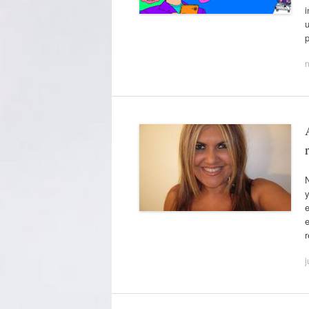
i
n
y
e
j