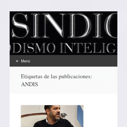
EL SINDICAL
Periodismo Inteligente
Menú
Ir
Etiquetas de las publicaciones:
al
ANDIS
contenido