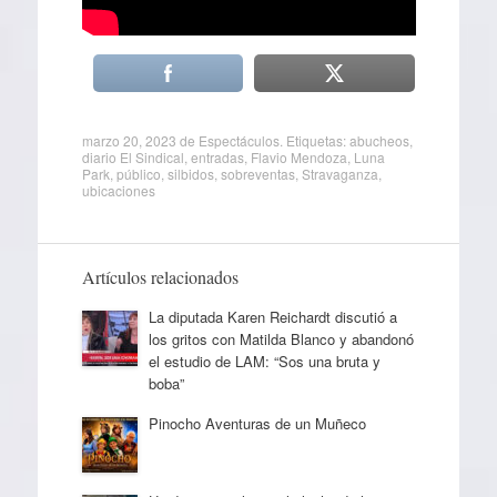
marzo 20, 2023
de
Espectáculos
. Etiquetas:
abucheos
,
diario El Sindical
,
entradas
,
Flavio Mendoza
,
Luna
Park
,
público
,
silbidos
,
sobreventas
,
Stravaganza
,
ubicaciones
Artículos relacionados
La diputada Karen Reichardt discutió a
los gritos con Matilda Blanco y abandonó
el estudio de LAM: “Sos una bruta y
boba”
Pinocho Aventuras de un Muñeco