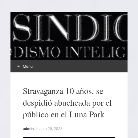
EL SINDICAL
Periodismo Inteligente
Menú
Ir
al
Stravaganza 10 años, se
contenido
despidió abucheada por el
público en el Luna Park
admin
/
marzo 20, 2023