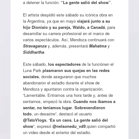
a detener la función:
“La gente salió del show”
.
El artista despidió este sábado su icónica obra en
la Argentina, ya que en mayo
viajará junto a su
hijo Dionisio y su pareja, Waldo, a Canadá
, para
desarrollar su carrera profesional en el marco de
varios espectáculos. Así, Mendoza continuará con
Stravaganza
y, además, presentará
Mahatma
y
Siddhartha
.
Este sábado,
los espectadores
de la funciónen el
Luna Park
plasmaron sus quejas en las redes
sociales
, donde aseguraron que muchos
abandonaron el estadio durante el show de
Mendoza y apuntaron contra la organización.
“Lamentable. Entramos una hora tarde y, antes de
sentarnos, empezó la obra.
Cuando nos íbamos a
sentar, no teníamos lugar
.
Sobrevendieron
todo
, un desastre”, destacó el usuario
@TatoVlogs.
“
Es un caos. La gente salió del
show
”, expresó
@nelsonedu_vd9
,quien compartió
un video desde el exterior del estadio.