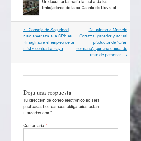
Un documental narra la lucha de los
trabajadores de la ex Canale de Llavallol
Navegación
←
Consejo de Seguridad
Detuvieron a Marcelo
por
ruso amenaza a la CPI: es
Corazza, ganador y actual
artículos
«imaginable el empleo de un
productor de “Gran
misil» contra La Haya
Hermano”, por una causa de
trata de personas
→
Deja una respuesta
Tu dirección de correo electrónico no será
publicada.
Los campos obligatorios están
marcados con
*
Comentario
*