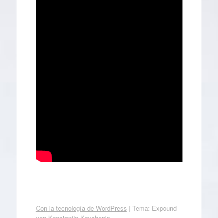
Con la tecnología de WordPress
|
Tema: Expound
von
Konstantin Kovshenin