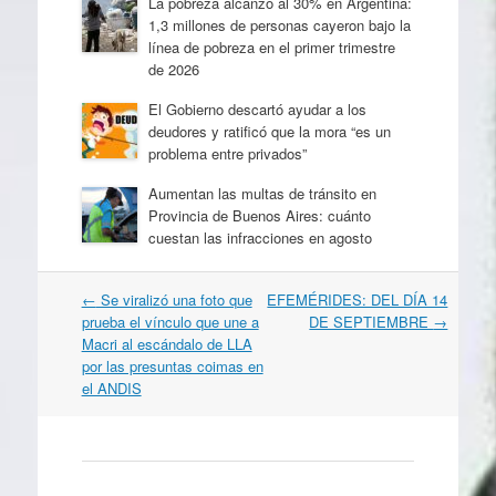
La pobreza alcanzó al 30% en Argentina:
1,3 millones de personas cayeron bajo la
línea de pobreza en el primer trimestre
de 2026
El Gobierno descartó ayudar a los
deudores y ratificó que la mora “es un
problema entre privados”
Aumentan las multas de tránsito en
Provincia de Buenos Aires: cuánto
cuestan las infracciones en agosto
Navegación
←
Se viralizó una foto que
EFEMÉRIDES: DEL DÍA 14
por
prueba el vínculo que une a
DE SEPTIEMBRE
→
artículos
Macri al escándalo de LLA
por las presuntas coimas en
el ANDIS