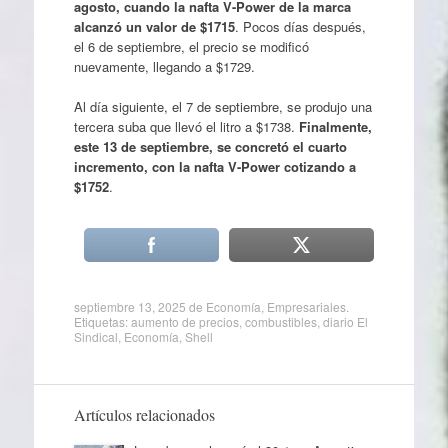
agosto, cuando la nafta V-Power de la marca
alcanzó un valor de $1715
. Pocos días después,
el 6 de septiembre, el precio se modificó
nuevamente, llegando a $1729.
Al día siguiente, el 7 de septiembre, se produjo una
tercera suba que llevó el litro a $1738.
Finalmente,
este 13 de septiembre, se concretó el cuarto
incremento, con la nafta V-Power cotizando a
$1752
.
septiembre 13, 2025
de
Economía
,
Empresariales
.
Etiquetas:
aumento de precios
,
combustibles
,
diario El
Sindical
,
Economía
,
Shell
Artículos relacionados