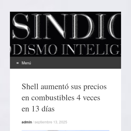
EL SINDICAL
Periodismo Inteligente
Menú
Ir
al
Shell aumentó sus precios
contenido
en combustibles 4 veces
en 13 días
admin
/
septiembre 13, 2025