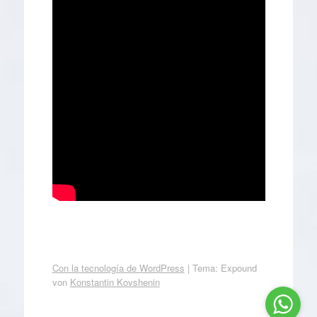
Con la tecnología de WordPress
|
Tema: Expound
von
Konstantin Kovshenin