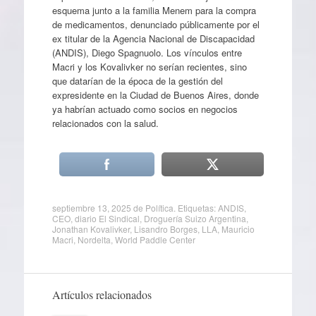
esquema junto a la familia Menem para la compra
de medicamentos, denunciado públicamente por el
ex titular de la Agencia Nacional de Discapacidad
(ANDIS), Diego Spagnuolo. Los vínculos entre
Macri y los Kovalivker no serían recientes, sino
que datarían de la época de la gestión del
expresidente en la Ciudad de Buenos Aires, donde
ya habrían actuado como socios en negocios
relacionados con la salud.
septiembre 13, 2025
de
Política
. Etiquetas:
ANDIS
,
CEO
,
diario El Sindical
,
Droguería Suizo Argentina
,
Jonathan Kovalivker
,
Lisandro Borges
,
LLA
,
Mauricio
Macri
,
Nordelta
,
World Paddle Center
Artículos relacionados