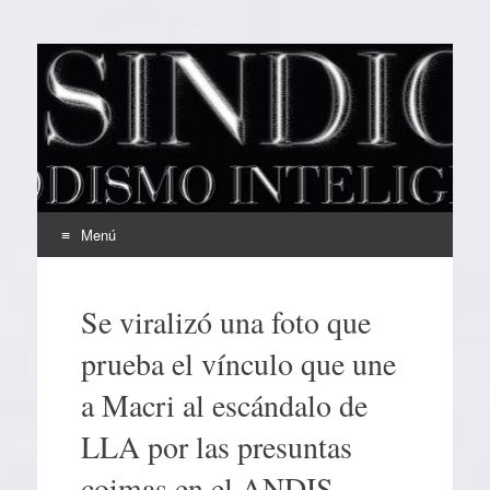
EL SINDICAL
Periodismo Inteligente
Menú
Ir
al
Se viralizó una foto que
contenido
prueba el vínculo que une
a Macri al escándalo de
LLA por las presuntas
coimas en el ANDIS