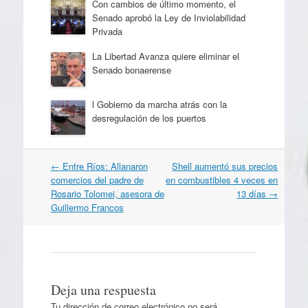
Con cambios de último momento, el
Senado aprobó la Ley de Inviolabilidad
Privada
La Libertad Avanza quiere eliminar el
Senado bonaerense
l Gobierno da marcha atrás con la
desregulación de los puertos
Navegación
←
Entre Ríos: Allanaron
Shell aumentó sus precios
por
comercios del padre de
en combustibles 4 veces en
artículos
Rosario Tolomei, asesora de
13 días
→
Guillermo Francos
Deja una respuesta
Tu dirección de correo electrónico no será