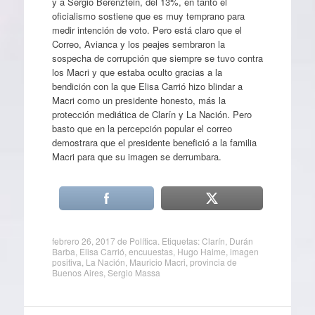
y a Sergio Berenztein, del 13%, en tanto el
oficialismo sostiene que es muy temprano para
medir intención de voto. Pero está claro que el
Correo, Avianca y los peajes sembraron la
sospecha de corrupción que siempre se tuvo contra
los Macri y que estaba oculto gracias a la
bendición con la que Elisa Carrió hizo blindar a
Macri como un presidente honesto, más la
protección mediática de Clarín y La Nación. Pero
basto que en la percepción popular el correo
demostrara que el presidente benefició a la familia
Macri para que su imagen se derrumbara.
febrero 26, 2017
de
Política
. Etiquetas:
Clarín
,
Durán
Barba
,
Elisa Carrió
,
encuuestas
,
Hugo Haime
,
imagen
positiva
,
La Nación
,
Mauricio Macri
,
provincia de
Buenos Aires
,
Sergio Massa