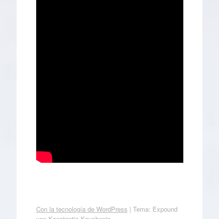
Con la tecnología de WordPress
|
Tema: Expound
von
Konstantin Kovshenin