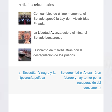
Artículos relacionados
Con cambios de último momento, el
Senado aprobó la Ley de Inviolabilidad
Privada
La Libertad Avanza quiere eliminar el
Senado bonaerense
l Gobierno da marcha atrás con la
desregulación de los puertos
Navegación
←
Sebastián Vinagre y la
Se derrumbó el Ahora 12 en
por
hipocresía política
febrero y hay temor por la
artículos
recuperación del
consumo
→