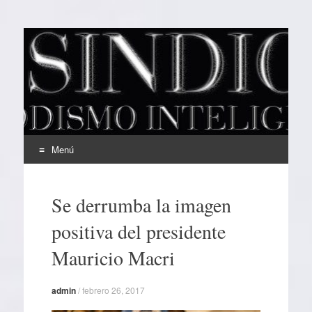
EL SINDICAL
Periodismo Inteligente
Menú
Ir
al
Se derrumba la imagen
contenido
positiva del presidente
Mauricio Macri
admin
/
febrero 26, 2017