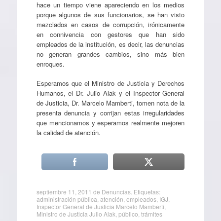
hace un tiempo viene apareciendo en los medios
porque algunos de sus funcionarios, se han visto
mezclados en casos de corrupción, irónicamente
en connivencia con gestores que han sido
empleados de la institución, es decir, las denuncias
no generan grandes cambios, sino más bien
enroques.
Esperamos que el Ministro de Justicia y Derechos
Humanos, el Dr. Julio Alak y el Inspector General
de Justicia, Dr. Marcelo Mamberti, tomen nota de la
presenta denuncia y corrijan estas irregularidades
que mencionamos y esperamos realmente mejoren
la calidad de atención.
septiembre 11, 2011
de
Denuncias
. Etiquetas:
administración pública
,
atención
,
empleados
,
IGJ
,
Inspector General de Justicia Marcelo Mamberti
,
Ministro de Justicia Julio Alak
,
público
,
trámites