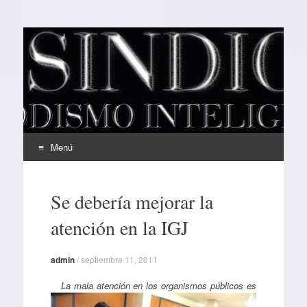
EL SINDICAL
Periodismo Inteligente
Menú
Ir
al
Se debería mejorar la
contenido
atención en la IGJ
admin
/
septiembre 11, 2011
La mala atención en los organismos públicos es