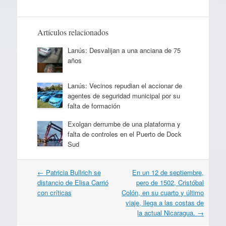
Artículos relacionados
Lanús: Desvalijan a una anciana de 75
años
Lanús: Vecinos repudian el accionar de
agentes de seguridad municipal por su
falta de formación
Exolgan derrumbe de una plataforma y
falta de controles en el Puerto de Dock
Sud
Navegación
←
Patricia Bullrich se
En un 12 de septiembre,
por
distancio de Elisa Carrió
pero de 1502, Cristóbal
artículos
con críticas
Colón, en su cuarto y último
viaje, llega a las costas de
la actual Nicaragua.
→