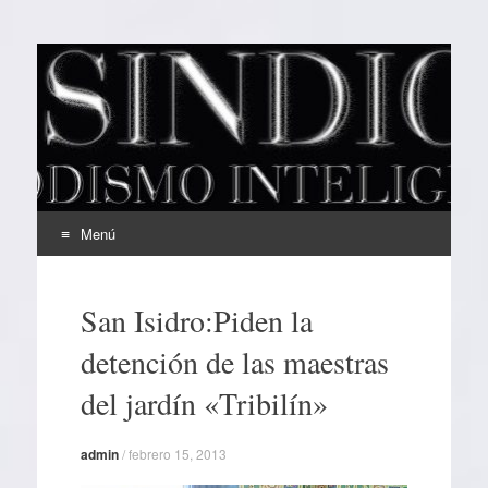
EL SINDICAL
Periodismo Inteligente
Menú
Ir
al
San Isidro:Piden la
contenido
detención de las maestras
del jardín «Tribilín»
admin
/
febrero 15, 2013