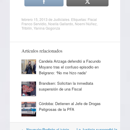
febrero 15, 2013
de
Judiciales
. Etiquetas:
Fiscal
Franco Servidio
,
Noelía Gallardo
,
Noemí Núñez
,
Tribilín
,
Yanina Gogonza
Artículos relacionados
Candela Arizaga defendió a Facundo
Moyano tras el confuso episodio en
Belgrano: “No me hizo nada”
Brandsen: Solicitan la inmediata
suspensión de una Fiscal
Córdoba: Detienen al Jefe de Drogas
Peligrosas de la PFA
Navegación
←
Neuquén:Pedirán el juicio
La Justicia suspendió la