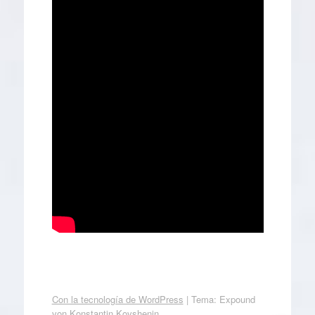
Con la tecnología de WordPress
|
Tema: Expound
von
Konstantin Kovshenin