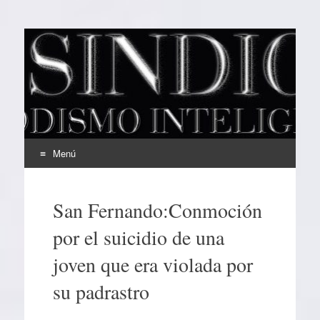
EL SINDICAL
Periodismo Inteligente
Menú
Ir
al
San Fernando:Conmoción
contenido
por el suicidio de una
joven que era violada por
su padrastro