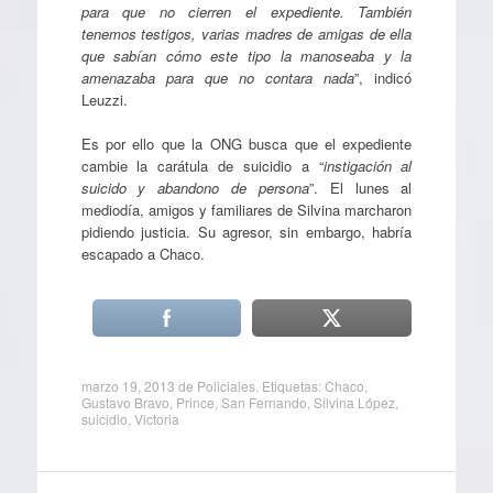
para que no cierren el expediente. También
tenemos testigos, varias madres de amigas de ella
que sabían cómo este tipo la manoseaba y la
amenazaba para que no contara nada
”, indicó
Leuzzi.
Es por ello que la ONG busca que el expediente
cambie la carátula de suicidio a “
instigación al
suicido y abandono de persona
”. El lunes al
mediodía, amigos y familiares de Silvina marcharon
pidiendo justicia. Su agresor, sin embargo, habría
escapado a Chaco.
marzo 19, 2013
de
Policiales
. Etiquetas:
Chaco
,
Gustavo Bravo
,
Prince
,
San Fernando
,
Silvina López
,
suicidio
,
Victoria