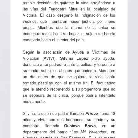
terrible decisión de quitarse la vida arrojándose a
las vías del Ferrocarril Mitre en la localidad de
Victoria. El caso despertó la indignación de los
vecinos, que intentaron hacer justicia por mano
propia. Mientras que la mamá de la chica se
encuentra recluida en su hogar, el sujeto se habría
escapado hacia el interior del país.
Según la asociación de Ayuda a Víctimas de
Violación (AVIVI),
Silvina López
pidió ayuda,
denunció a su padrastro ante la policía y le contó a
su madre sobre los abusos que padecía. Más aún:
un día antes de que se quitara la vida había
tomado pastillas con el mismo fin. El facultativo
que la atendió recomendó a su progenitora que no
se separara de la chica, porque podría intentarlo
nuevamente.
Silvina, a quien su padre llamaba
Prince
, tenía 18
años y vivía con sus hermanos, su madre y su
padrastro, llamado
Gustavo Bravo
, en un
departamento del barrio “
Las Mil Viviendas
”, en
Virreyes, partido de San Fernando. El 4 de marzo