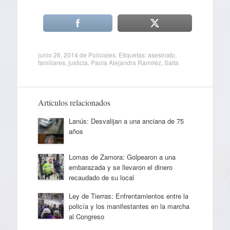
junio 26, 2014
de
Policiales
. Etiquetas:
asesinato
,
familiares
,
justicia
,
Paola Alejandra Ramírez
,
Salta
Artículos relacionados
Lanús: Desvalijan a una anciana de 75
años
Lomas de Zamora: Golpearon a una
embarazada y se llevaron el dinero
recaudado de su local
Ley de Tierras: Enfrentamientos entre la
policía y los manifestantes en la marcha
al Congreso