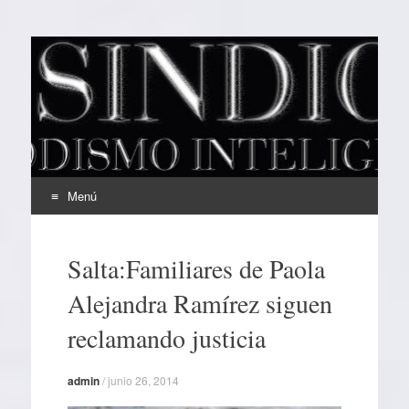
EL SINDICAL
Periodismo Inteligente
Menú
Ir
al
Salta:Familiares de Paola
contenido
Alejandra Ramírez siguen
reclamando justicia
admin
/
junio 26, 2014