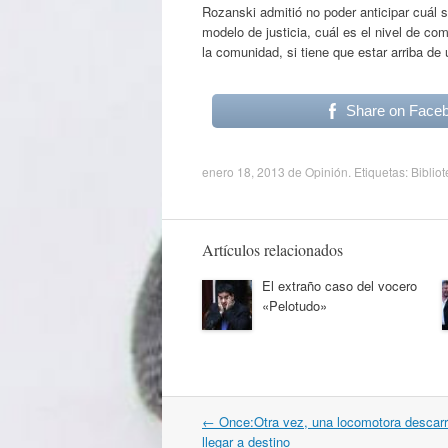
Rozanski admitió no poder anticipar cuál s
modelo de justicia, cuál es el nivel de co
la comunidad, si tiene que estar arriba de
Share on Face
enero 18, 2013
de
Opinión
. Etiquetas:
Biblio
Artículos relacionados
El extraño caso del vocero
«Pelotudo»
Navegación
←
Once:Otra vez, una locomotora descarri
por
llegar a destino