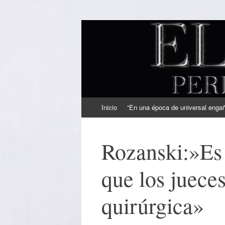
EL SINDICAL
Periodismo Inteligente
Ir
Inicio
“En una época de universal engaño
al
contenido
Rozanski:»Es 
que los juece
quirúrgica»