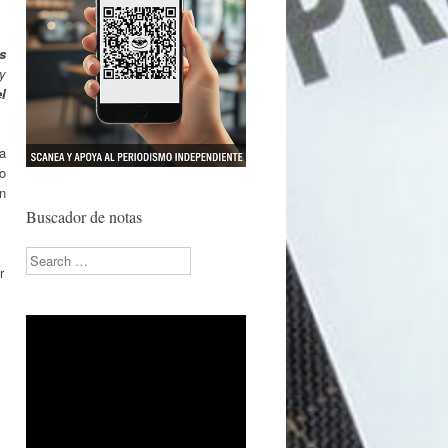
s
y
l
a
to
n
Buscador de notas
Search
r