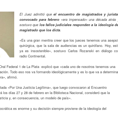
El Juez admitió que
el encuentro de magistrados y jurista
convocado para febrero
«era impensado» una década atrás 
sostuvo que
los fallos judiciales responden a la ideología de
magistrado que los dicta
.
«Es una gran mentira creer que los jueces tenemos una asepsi
quirúrgica, que la sala de audiencias es un quirófano. Hoy, es
ya es insostenible», sostuvo Carlos Rozanski en diálogo co
radio Continental.
l Oral Federal 1 de La Plata explicó que «cada uno de nosotros tenemos una
ucación. Todo eso nos va formando ideológicamente y es lo que va a determina
a», afirmó.
citada «Por Una Justicia Legítima», que luego convocaron al Encuentro
á los días 27 y 28 de febrero en la Biblioteca Nacional, consideró que la
usticia y, en consecuencia, un modelo de país».
ocrática es enorme y su decisión siempre proviene de la ideología del
.