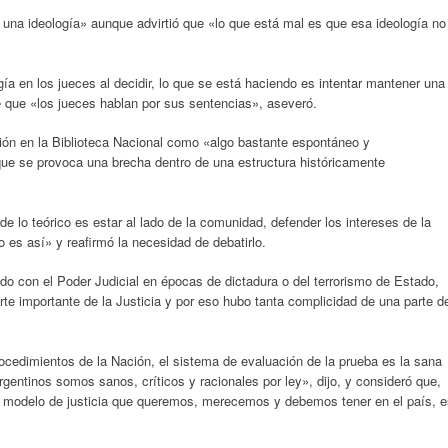
 una ideología» aunque advirtió que «lo que está mal es que esa ideología no
a en los jueces al decidir, lo que se está haciendo es intentar mantener una
 que «los jueces hablan por sus sentencias», aseveró.
unión en la Biblioteca Nacional como «algo bastante espontáneo y
que se provoca una brecha dentro de una estructura históricamente
sde lo teórico es estar al lado de la comunidad, defender los intereses de la
 es así» y reafirmó la necesidad de debatirlo.
ido con el Poder Judicial en épocas de dictadura o del terrorismo de Estado,
rte importante de la Justicia y por eso hubo tanta complicidad de una parte d
ocedimientos de la Nación, el sistema de evaluación de la prueba es la sana
argentinos somos sanos, críticos y racionales por ley», dijo, y consideró que,
r el modelo de justicia que queremos, merecemos y debemos tener en el país, 