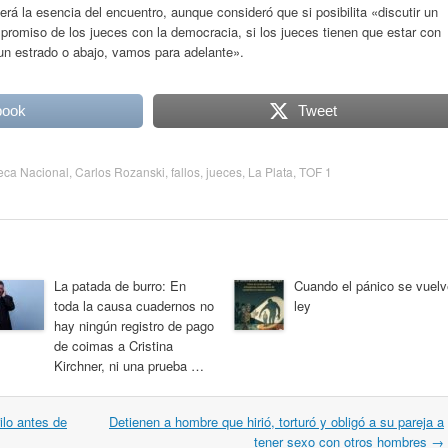
erá la esencia del encuentro, aunque consideró que si posibilita «discutir un
mpromiso de los jueces con la democracia, si los jueces tienen que estar con
 un estrado o abajo, vamos para adelante».
book
Tweet
teca Nacional
,
Carlos Rozanski
,
fallos
,
jueces
,
La Plata
,
TOF 1
La patada de burro: En
Cuando el pánico se vuelv
toda la causa cuadernos no
ley
hay ningún registro de pago
de coimas a Cristina
Kirchner, ni una prueba …
lo antes de
Detienen a hombre que hirió, torturó y obligó a su pareja a
tener sexo con otros hombres
→