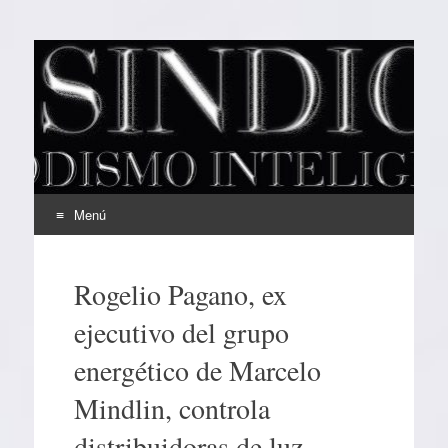
EL SINDICAL
Periodismo Inteligente
Menú
Ir
al
Rogelio Pagano, ex
contenido
ejecutivo del grupo
energético de Marcelo
Mindlin, controla
distribuidoras de luz