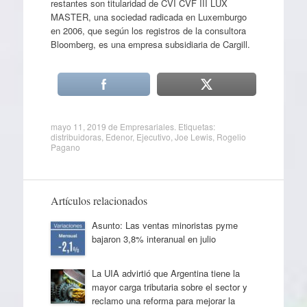
restantes son titularidad de CVI CVF III LUX
MASTER, una sociedad radicada en Luxemburgo
en 2006, que según los registros de la consultora
Bloomberg, es una empresa subsidiaria de Cargill.
mayo 11, 2019
de
Empresariales
. Etiquetas:
distribuidoras
,
Edenor
,
Ejecutivo
,
Joe Lewis
,
Rogelio
Pagano
Artículos relacionados
Asunto: Las ventas minoristas pyme
bajaron 3,8% interanual en julio
La UIA advirtió que Argentina tiene la
mayor carga tributaria sobre el sector y
reclamo una reforma para mejorar la