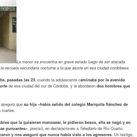
La menor se encuentra en grave estado luego de ser atacada
la escuela secundaria nocturna a la que asiste en esa ciudad cordobesa.
he, pasadas las 23
, cuando la adolescente c
aminaba por la avenida
orte
de esa ciudad del sur de Córdoba, y la abordaron
dos hombres que
, aseguró que
su hija «había salido del colegio Mariquita Sánchez de
e martes.
bres que la quisieran manosear, le pidieron besos, ella se negó y en
idas punzantes»
, precisó, en declaraciones a
Telediario
de Río Cuarto.
acaron
y nos aseguró que nunca había visto a los agresores
. Un testigo,