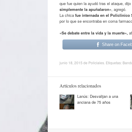
que fue quien la ayudó tras el ataque, di
simplemente la apuñalaron»
, agregó.
La chica
fue internada en el Policlínic
por lo que se encontraba en coma farmaco
«Se debate entre la vida y la muerte»,
af
Share on Face
junio 18, 2015
de
Policiales
. Etiquetas:
Banda
Artículos relacionados
Lanús: Desvalijan a una
anciana de 75 años