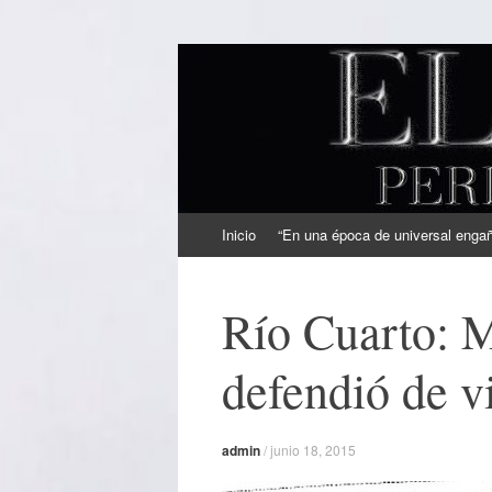
EL SINDICAL
Periodismo Inteligente
Ir
Inicio
“En una época de universal engaño
al
contenido
Río Cuarto: M
defendió de v
admin
/
junio 18, 2015