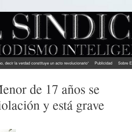
, decir la verdad constituye un acto revolucionario”
Publicidad
Sobre E
enor de 17 años se
iolación y está grave