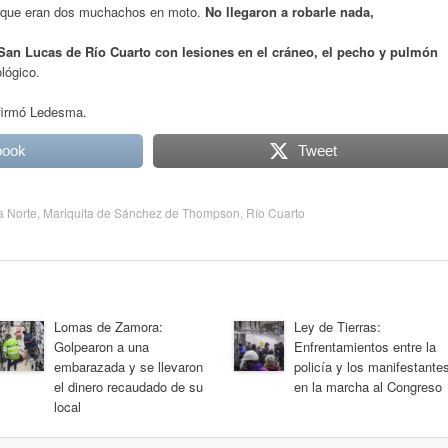
jo que eran dos muchachos en moto.
No llegaron a robarle nada,
o San Lucas de Río Cuarto con lesiones en el cráneo, el pecho y pulmón
lógico.
irmó Ledesma.
book
Tweet
 Norte
,
Mariquita de Sánchez de Thompson
,
Río Cuarto
Lomas de Zamora:
Ley de Tierras:
Golpearon a una
Enfrentamientos entre la
embarazada y se llevaron
policía y los manifestante
el dinero recaudado de su
en la marcha al Congreso
local