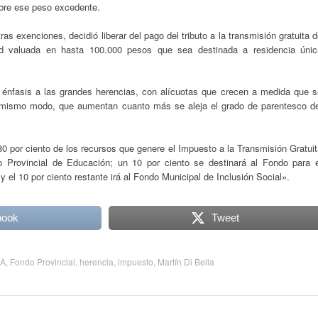
obre ese peso excedente.
tras exenciones, decidió liberar del pago del tributo a la transmisión gratuita 
d valuada en hasta 100.000 pesos que sea destinada a residencia únic
n énfasis a las grandes herencias, con alícuotas que crecen a medida que s
l mismo modo, que aumentan cuanto más se aleja el grado de parentesco de
80 por ciento de los recursos que genere el Impuesto a la Transmisión Gratui
 Provincial de Educación; un 10 por ciento se destinará al Fondo para e
 el 10 por ciento restante irá al Fondo Municipal de Inclusión Social».
book
Tweet
A
,
Fondo Provincial
,
herencia
,
impuesto
,
Martín Di Bella