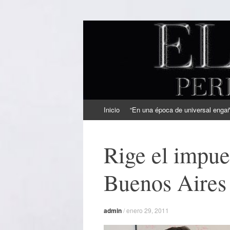
EL SINDICAL
Periodismo Inteligente
Ir
Inicio
“En una época de universal engaño
al
contenido
Rige el impue
Buenos Aires
admin
/
enero 29, 2011