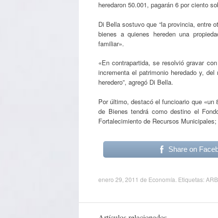
heredaron 50.001, pagarán 6 por ciento s
Di Bella sostuvo que “la provincia, entre o
bienes a quienes hereden una propieda
familiar».
«En contrapartida, se resolvió gravar co
incrementa el patrimonio heredado y, de
heredero”, agregó Di Bella.
Por último, destacó el funcioario que «un 
de Bienes tendrá como destino el Fondo
Fortalecimiento de Recursos Municipales; y
Share on Face
enero 29, 2011
de
Economía
. Etiquetas:
ARB
Artículos relacionados