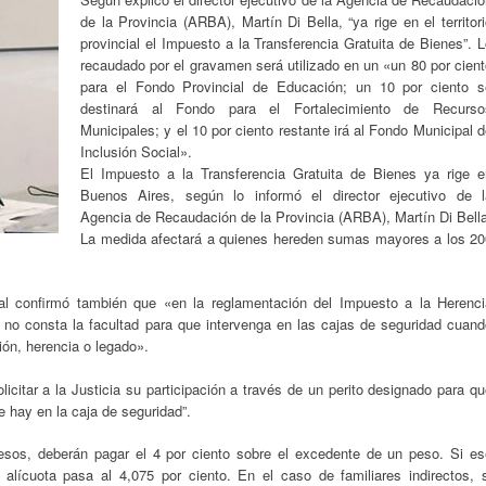
de la Provincia (ARBA), Martín Di Bella, “ya rige en el territor
provincial el Impuesto a la Transferencia Gratuita de Bienes”. 
recaudado por el gravamen será utilizado en un «un 80 por cien
para el Fondo Provincial de Educación; un 10 por ciento s
destinará al Fondo para el Fortalecimiento de Recurso
Municipales; y el 10 por ciento restante irá al Fondo Municipal 
Inclusión Social».
El Impuesto a la Transferencia Gratuita de Bienes ya rige e
Buenos Aires, según lo informó el director ejecutivo de l
Agencia de Recaudación de la Provincia (ARBA), Martín Di Bella
La medida afectará a quienes hereden sumas mayores a los 20
cial confirmó también que «en la reglamentación del Impuesto a la Herenci
 no consta la facultad para que intervenga en las cajas de seguridad cuand
ón, herencia o legado».
icitar a la Justicia su participación a través de un perito designado para q
e hay en la caja de seguridad”.
sos, deberán pagar el 4 por ciento sobre el excedente de un peso. Si es
alícuota pasa al 4,075 por ciento. En el caso de familiares indirectos, s