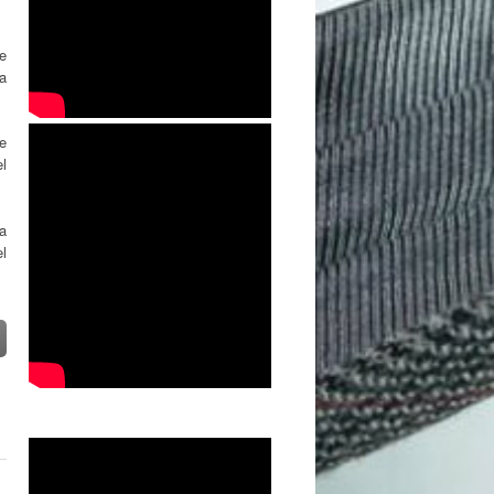
de
a
e
l
ta
l