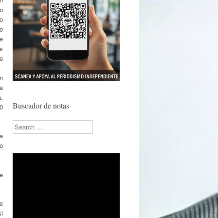
io
Lo
to
e
s
de
n
a
.
Buscador de notas
0
Search
a
o
ue
e
i