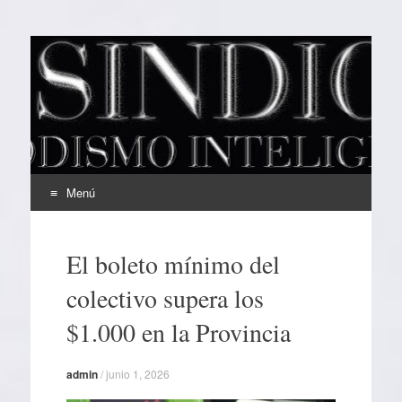
EL SINDICAL
Periodismo Inteligente
Menú
Ir
al
El boleto mínimo del
contenido
colectivo supera los
$1.000 en la Provincia
admin
/
junio 1, 2026