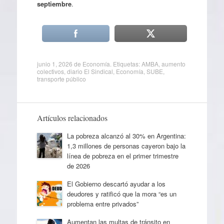
septiembre
.
junio 1, 2026
de
Economía
. Etiquetas:
AMBA
,
aumento
colectivos
,
diario El Sindical
,
Economía
,
SUBE
,
transporte público
Artículos relacionados
La pobreza alcanzó al 30% en Argentina:
1,3 millones de personas cayeron bajo la
línea de pobreza en el primer trimestre
de 2026
El Gobierno descartó ayudar a los
deudores y ratificó que la mora “es un
problema entre privados”
Aumentan las multas de tránsito en