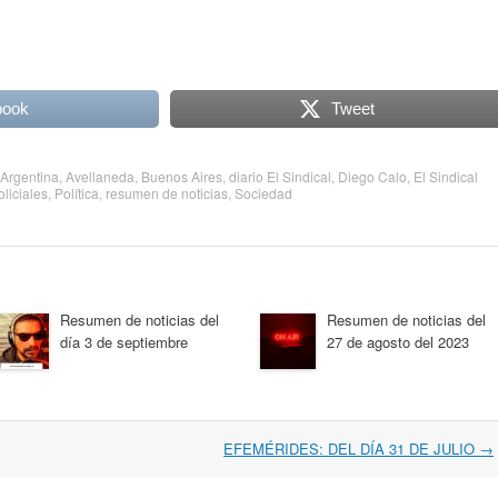
book
Tweet
Argentina
,
Avellaneda
,
Buenos Aires
,
diario El Sindical
,
Diego Calo
,
El Sindical
oliciales
,
Política
,
resumen de noticias
,
Sociedad
Resumen de noticias del
Resumen de noticias del
día 3 de septiembre
27 de agosto del 2023
EFEMÉRIDES: DEL DÍA 31 DE JULIO
→