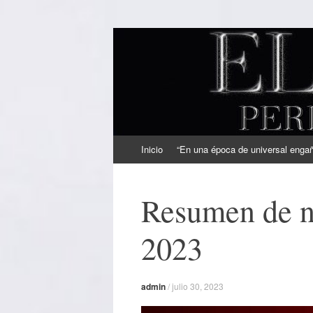
EL SINDICAL
Periodismo Inteligente
Ir
Inicio
“En una época de universal engaño
al
contenido
Resumen de no
2023
admin
/
julio 30, 2023