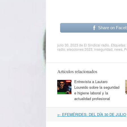
Share on Face
julio 30, 2023
de
El Sindical radio
. Etiquetas:
radio
,
elecciones 2023
,
inseguridad
,
news
,
P
Artículos relacionados
Entrevista a Lautaro
Loureido sobre la seguridad
e higiene laboral y la
actualidad profesional
Navegación
←
EFEMÉRIDES: DEL DÍA 30 DE JULIO
por
artículos